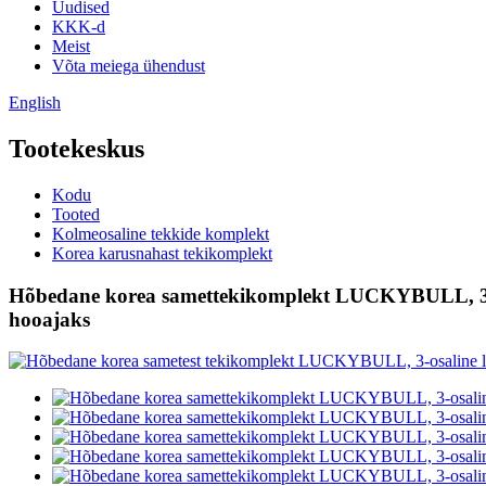
Uudised
KKK-d
Meist
Võta meiega ühendust
English
Tootekeskus
Kodu
Tooted
Kolmeosaline tekkide komplekt
Korea karusnahast tekikomplekt
Hõbedane korea samettekikomplekt LUCKYBULL, 3-os
hooajaks