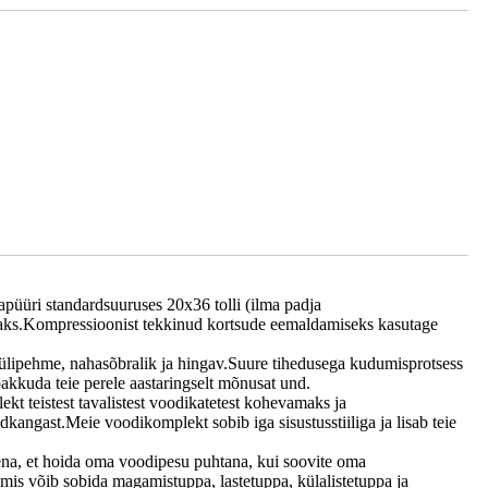
üri standardsuuruses 20x36 tolli (ilma padja
evaks.Kompressioonist tekkinud kortsude eemaldamiseks kasutage
lipehme, nahasõbralik ja hingav.Suure tihedusega kudumisprotsess
pakkuda teie perele aastaringselt mõnusat und.
kt teistest tavalistest voodikatetest kohevamaks ja
ngast.Meie voodikomplekt sobib iga sisustusstiiliga ja lisab teie
tena, et hoida oma voodipesu puhtana, kui soovite oma
mis võib sobida magamistuppa, lastetuppa, külalistetuppa ja