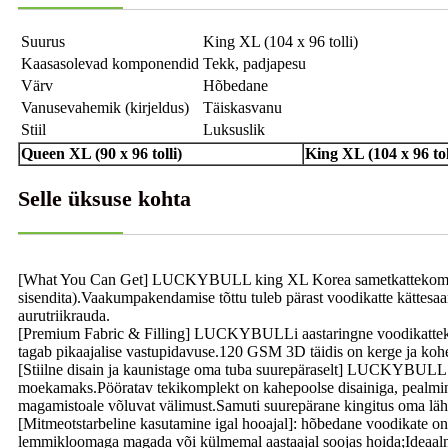
Suurus
King XL (104 x 96 tolli)
Kaasasolevad komponendid
Tekk, padjapesu
Värv
Hõbedane
Vanusevahemik (kirjeldus)
Täiskasvanu
Stiil
Luksuslik
Queen XL (90 x 96 tolli)
King XL (104 x 96 tol
Selle üksuse kohta
[What You Can Get] LUCKYBULL king XL Korea sametkattekomplekt s
sisendita).Vaakumpakendamise tõttu tuleb pärast voodikatte kättesa
aurutriikrauda.
[Premium Fabric & Filling] LUCKYBULLi aastaringne voodikattekomp
tagab pikaajalise vastupidavuse.120 GSM 3D täidis on kerge ja kohev 
[Stiilne disain ja kaunistage oma tuba suurepäraselt] LUCKYBULL kas
moekamaks.Pööratav tekikomplekt on kahepoolse disainiga, pealmine
magamistoale võluvat välimust.Samuti suurepärane kingitus oma lähe
[Mitmeotstarbeline kasutamine igal hooajal]: hõbedane voodikate on
lemmikloomaga magada või külmemal aastaajal soojas hoida;Ideaalne 