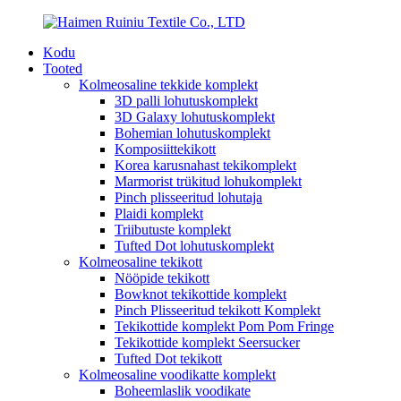
Kodu
Tooted
Kolmeosaline tekkide komplekt
3D palli lohutuskomplekt
3D Galaxy lohutuskomplekt
Bohemian lohutuskomplekt
Komposiittekikott
Korea karusnahast tekikomplekt
Marmorist trükitud lohukomplekt
Pinch plisseeritud lohutaja
Plaidi komplekt
Triibutuste komplekt
Tufted Dot lohutuskomplekt
Kolmeosaline tekikott
Nööpide tekikott
Bowknot tekikottide komplekt
Pinch Plisseeritud tekikott Komplekt
Tekikottide komplekt Pom Pom Fringe
Tekikottide komplekt Seersucker
Tufted Dot tekikott
Kolmeosaline voodikatte komplekt
Boheemlaslik voodikate