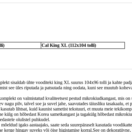
li)
Cal King XL (112x104 tolli)
isaldab ühte vooditeki king XL suurus 104x96 tolli ja kahte padjapü
amist see üles riputada ja patsutada ning oodata, kuni see muutub koh
lekt on valmistatud kvaliteetsest pestud mikrokiudkangast, mis on ü
nagu pilv, talvel soe ja suvel jahe, saavutades täiusliku tasakaalu, et 
utab lihtsat, kuid kaunist sametist tekstuuri, et muuta meie tekikomple
 külg on hõbedast Korea sametkangast ja tagakülg hõbedast mikrokiudka
dastele olulistel puhkudel.
 mõeldud igaks aastaajaks, saate seda suurepäraselt kasutada voodikat
kerge hingav suveks või öise higistamise korral.See on dekoratiivne, 