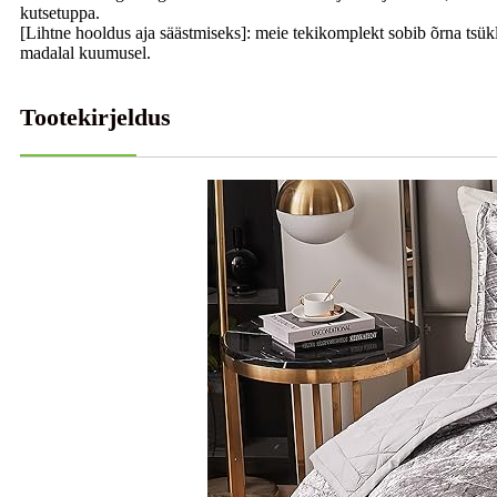
kutsetuppa.
[Lihtne hooldus aja säästmiseks]: meie tekikomplekt sobib õrna tsü
madalal kuumusel.
Tootekirjeldus